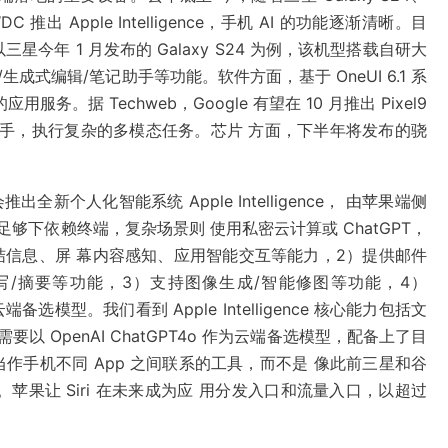
C 推出 Apple Intelligence，手机 AI 的功能逐渐清晰。目
年 1 月发布的 Galaxy S24 为例，该机型搭载自研大
图/生成式编辑/笔记助手等功能。软件方面，基于 OneUI 6.1 系
务。据 Techweb，Google 有望在 10 月推出 Pixel9
AI 助手，执行复杂的多模态任务。芯片 方面，下半年将发布的骁
。
会推出全新个人化智能系统 Apple Intelligence， 由苹果端侧
足够下依赖终端，复杂场景则 使用私密云计算或 ChatGPT，
、总结信息、屏 幕内容感知、应用智能交互等能力，2）提供邮件
写/摘要等功能，3）支持图像生成/智能修图等功能，4）
s，作为云端备选模型。我们看到 Apple Intelligence 核心能力包括文
以 OpenAI ChatGPT4o 作为云端备选模型，配备上了目
AI 当作手机不同 App 之间联系的工具，而不是 像此前三星和谷
务。苹果让 Siri 在未来成为应 用分发入口和流量入口，以超过