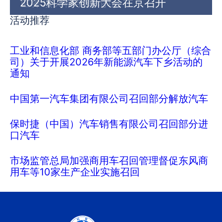
世界顶尖科学家论坛
2025科学家创新大会在京召开
活动推荐
工业和信息化部 商务部等五部门办公厅（综合
司）关于开展2026年新能源汽车下乡活动的
通知
中国第一汽车集团有限公司召回部分解放汽车
保时捷（中国）汽车销售有限公司召回部分进
口汽车
市场监管总局加强商用车召回管理督促东风商
用车等10家生产企业实施召回