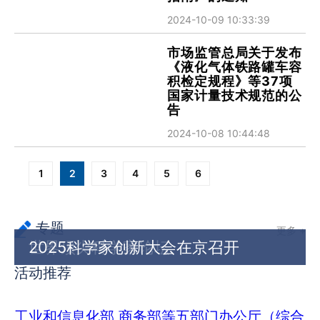
2024-10-09 10:33:39
市场监管总局关于发布
《液化气体铁路罐车容
积检定规程》等37项
国家计量技术规范的公
告
2024-10-08 10:44:48
分
1
2
3
4
5
6
页
专题
更多 +
世界顶尖科学家论坛
2025科学家创新大会在京召开
活动推荐
工业和信息化部 商务部等五部门办公厅（综合